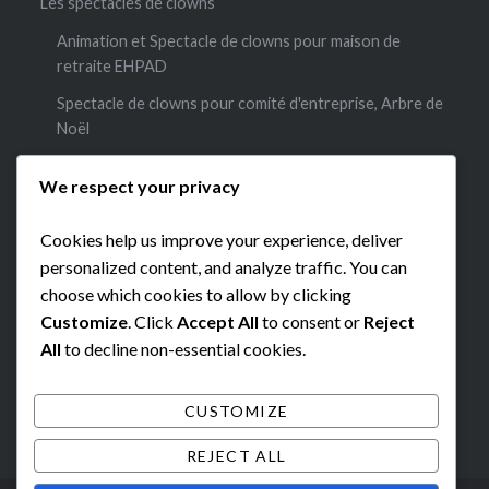
Les spectacles de clowns
Animation et Spectacle de clowns pour maison de
retraite EHPAD
Spectacle de clowns pour comité d'entreprise, Arbre de
Noël
Spectacle et animation de clowns dans les écoles et
We respect your privacy
centres de loisirs
Spectacle et animation clowns pour anniversaire
Cookies help us improve your experience, deliver
personalized content, and analyze traffic. You can
Contacts
choose which cookies to allow by clicking
mention légales
Customize
. Click
Accept All
to consent or
Reject
All
to decline non-essential cookies.
CUSTOMIZE
REJECT ALL